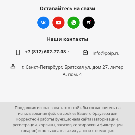
Оставайтесь на связи
Наши контакты
+7 (812) 602-77-08
info@poip.ru
г. Санкт-Петербург, Братская ул, дом 27, литер
А, пом. 4
Продолжая использовать этот сайт, Вы соглашаетесь на
2009 - 2026 © Промышленное оборудование Интернет
использование файлов cookies Вашего браузера для
корректной работы функционала сайта (авторизации,
портал.
регистрации, корзины, заказов, сортировки и фильтрации
195043, г. Санкт-Петербург, Братская ул, дом 27, литер А,
товаров) и пользовательских данных с помощью
пом. 4