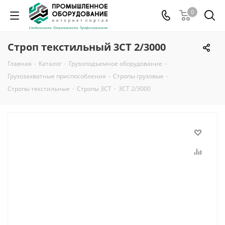
0
Строп текстильный 3СТ 2/3000
Главная
-
Каталог
-
Грузоподъемное оборудование
-
Грузозахватные приспособления
-
Стропы грузовые
-
Стропы текстильные
-
Стропы 3СТ
-
3СТ 2/3000