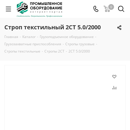
0
Строп текстильный 2СТ 5.0/2000
Главная
-
Каталог
-
Грузоподъемное оборудование
-
Грузозахватные приспособления
-
Стропы грузовые
-
Стропы текстильные
-
Стропы 2СТ
-
2СТ 5.0/2000