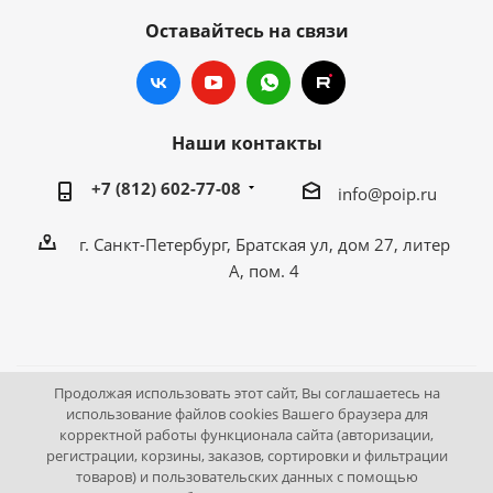
Оставайтесь на связи
Наши контакты
+7 (812) 602-77-08
info@poip.ru
г. Санкт-Петербург, Братская ул, дом 27, литер
А, пом. 4
Продолжая использовать этот сайт, Вы соглашаетесь на
2009 - 2026 © Промышленное оборудование Интернет
использование файлов cookies Вашего браузера для
корректной работы функционала сайта (авторизации,
портал.
регистрации, корзины, заказов, сортировки и фильтрации
195043, г. Санкт-Петербург, Братская ул, дом 27, литер А,
товаров) и пользовательских данных с помощью
пом. 4