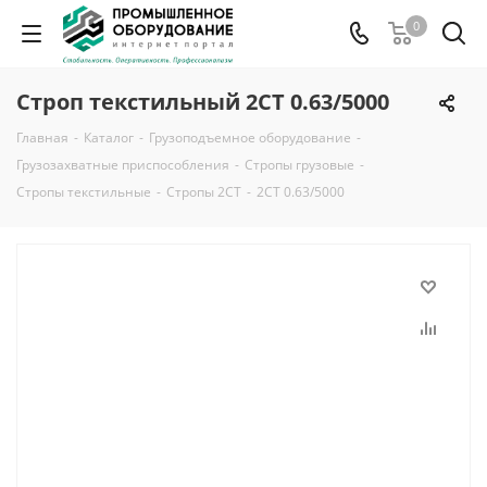
0
Строп текстильный 2СТ 0.63/5000
Главная
-
Каталог
-
Грузоподъемное оборудование
-
Грузозахватные приспособления
-
Стропы грузовые
-
Стропы текстильные
-
Стропы 2СТ
-
2СТ 0.63/5000