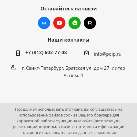
Оставайтесь на связи
Наши контакты
+7 (812) 602-77-08
info@poip.ru
г. Санкт-Петербург, Братская ул, дом 27, литер
А, пом. 4
Продолжая использовать этот сайт, Вы соглашаетесь на
2009 - 2026 © Промышленное оборудование Интернет
использование файлов cookies Вашего браузера для
корректной работы функционала сайта (авторизации,
портал.
регистрации, корзины, заказов, сортировки и фильтрации
195043, г. Санкт-Петербург, Братская ул, дом 27, литер А,
товаров) и пользовательских данных с помощью
пом. 4