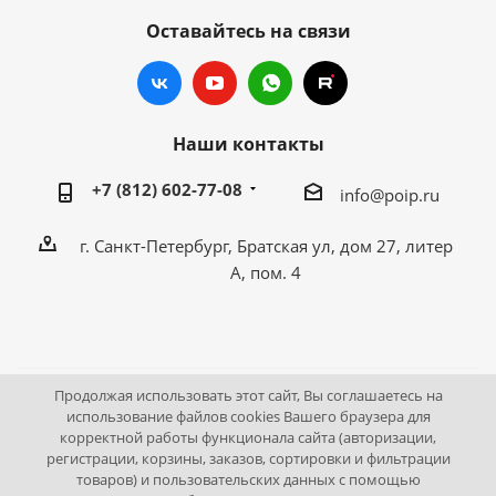
Оставайтесь на связи
Наши контакты
+7 (812) 602-77-08
info@poip.ru
г. Санкт-Петербург, Братская ул, дом 27, литер
А, пом. 4
Продолжая использовать этот сайт, Вы соглашаетесь на
2009 - 2026 © Промышленное оборудование Интернет
использование файлов cookies Вашего браузера для
корректной работы функционала сайта (авторизации,
портал.
регистрации, корзины, заказов, сортировки и фильтрации
195043, г. Санкт-Петербург, Братская ул, дом 27, литер А,
товаров) и пользовательских данных с помощью
пом. 4