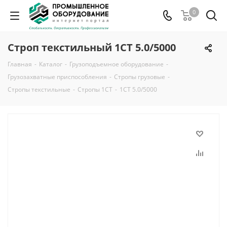
0
Строп текстильный 1СТ 5.0/5000
Главная
-
Каталог
-
Грузоподъемное оборудование
-
Грузозахватные приспособления
-
Стропы грузовые
-
Стропы текстильные
-
Стропы 1СТ
-
1СТ 5.0/5000