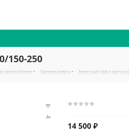
0/150-250
ые приспособления
-
Грузовые захваты
-
Захваты для труб и круглых г
14 500
₽