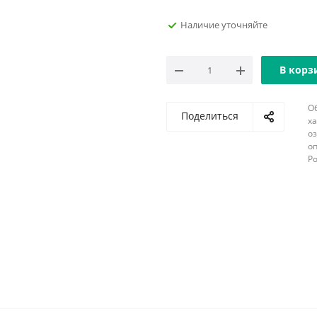
Наличие уточняйте
В корз
О
Поделиться
х
о
оп
Р