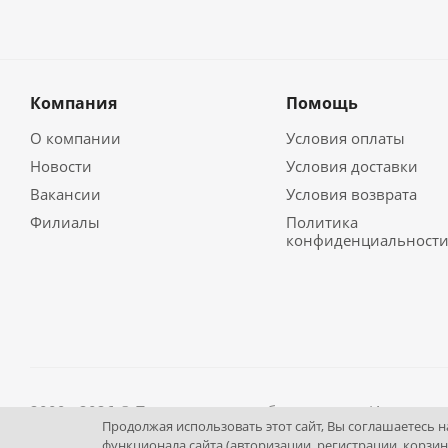
Компания
Помощь
О компании
Условия оплаты
Новости
Условия доставки
Вакансии
Условия возврата
Филиалы
Политика
конфиденциальност
2009 - 2026 © Промышленное оборудование Интернет п
Продолжая использовать этот сайт, Вы соглашаетесь 
195043, г. Санкт-Петербург, Братская ул, дом 27, литер А,
функционала сайта (авторизации, регистрации, корзин