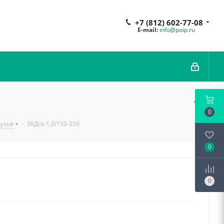
+7 (812) 602-77-08
E-mail:
info@poip.ru
0
рузов
-
ЗКДго-1,0/150-250
0
0