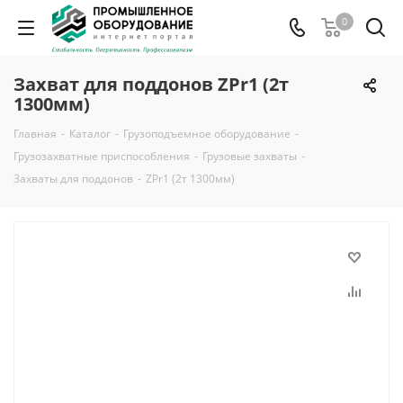
0
Захват для поддонов ZPr1 (2т
1300мм)
Главная
-
Каталог
-
Грузоподъемное оборудование
-
Грузозахватные приспособления
-
Грузовые захваты
-
Захваты для поддонов
-
ZPr1 (2т 1300мм)