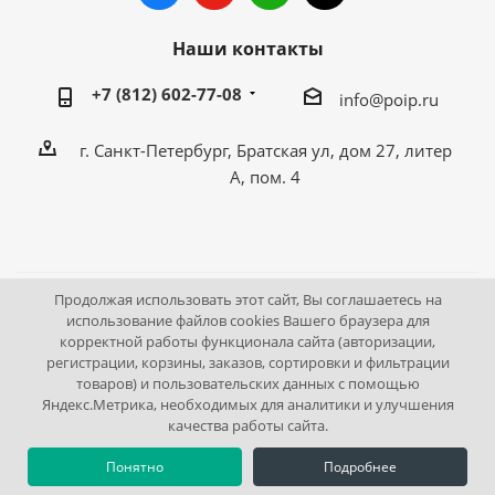
Наши контакты
+7 (812) 602-77-08
info@poip.ru
г. Санкт-Петербург, Братская ул, дом 27, литер
А, пом. 4
Продолжая использовать этот сайт, Вы соглашаетесь на
2009 - 2026 © Промышленное оборудование Интернет
использование файлов cookies Вашего браузера для
корректной работы функционала сайта (авторизации,
портал.
регистрации, корзины, заказов, сортировки и фильтрации
195043, г. Санкт-Петербург, Братская ул, дом 27, литер А,
товаров) и пользовательских данных с помощью
пом. 4
Яндекс.Метрика, необходимых для аналитики и улучшения
качества работы сайта.
Понятно
Подробнее