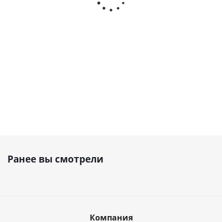
металла ЗГЛу-2,5 (25-50)
металла ЗГЛ-2,5 (0-60)
Наличие уточняйте
Наличие уточняйте
8 100
₽
8 900
₽
Ранее вы смотрели
Компания