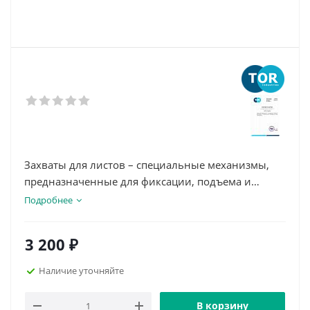
Захваты для листов – специальные механизмы,
предназначенные для фиксации, подъема и
перемещения листового груза в горизонтальном
Подробнее
положении. Это чрезвычайно удобное
приспособление: листовые захваты применяются
3 200
₽
на складских комплексах, где необходимо
ежедневно перемещать тонны металла в листах.
Наличие уточняйте
В корзину