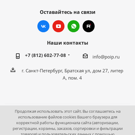
Оставайтесь на связи
Наши контакты
+7 (812) 602-77-08
info@poip.ru
г. Санкт-Петербург, Братская ул, дом 27, литер
А, пом. 4
Продолжая использовать этот сайт, Вы соглашаетесь на
2009 - 2026 © Промышленное оборудование Интернет
использование файлов cookies Вашего браузера для
корректной работы функционала сайта (авторизации,
портал.
регистрации, корзины, заказов, сортировки и фильтрации
195043, г. Санкт-Петербург, Братская ул, дом 27, литер А,
товаров) и пользовательских данных с помощью