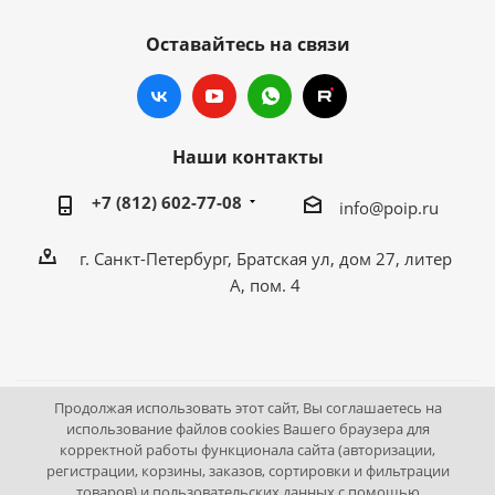
Оставайтесь на связи
Наши контакты
+7 (812) 602-77-08
info@poip.ru
г. Санкт-Петербург, Братская ул, дом 27, литер
А, пом. 4
Продолжая использовать этот сайт, Вы соглашаетесь на
2009 - 2026 © Промышленное оборудование Интернет
использование файлов cookies Вашего браузера для
корректной работы функционала сайта (авторизации,
портал.
регистрации, корзины, заказов, сортировки и фильтрации
195043, г. Санкт-Петербург, Братская ул, дом 27, литер А,
товаров) и пользовательских данных с помощью