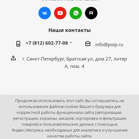
Наши контакты
+7 (812) 602-77-08
info@poip.ru
г. Санкт-Петербург, Братская ул, дом 27, литер
А, пом. 4
Продолжая использовать этот сайт, Вы соглашаетесь на
2009 - 2026 © Промышленное оборудование Интернет
использование файлов cookies Вашего браузера для
корректной работы функционала сайта (авторизации,
портал.
регистрации, корзины, заказов, сортировки и фильтрации
195043, г. Санкт-Петербург, Братская ул, дом 27, литер А,
товаров) и пользовательских данных с помощью
пом. 4
Яндекс.Метрика, необходимых для аналитики и улучшения
качества работы сайта.