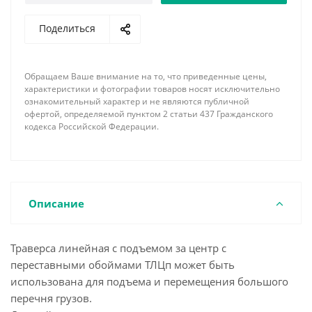
По требованию заказчика наша фирма имеет
Поделиться
возможность изготовить линейную траверсу с
подъемом за центр с переставными обоймами
ТЛЦп необходимой длины, грузоподъемности,
Обращаем Ваше внимание на то, что приведенные цены,
соответствующей комплектации концевыми
характеристики и фотографии товаров носят исключительно
элементами и грузозахватными устройствами с
ознакомительный характер и не являются публичной
офертой, определяемой пунктом 2 статьи 437 Гражданского
учетом всех пожеланий и особенностей
кодекса Российской Федерации.
поднимаемого груза. При заказе обязательно
указывайте необходимое минимальное и
максимальное расстояние между обоймами, а так
же шаг их перемещения.
Описание
Траверса линейная с подъемом за центр с
переставными обоймами ТЛЦп может быть
использована для подъема и перемещения большого
перечня грузов.