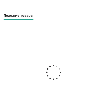
Похожие товары
Траверса линейная
Траверса линейная
ТЛЦп-2.0-8000
ТЛЦп-2.0-10000
Наличие уточняйте
Наличие уточняйте
76 000
₽
99 000
₽