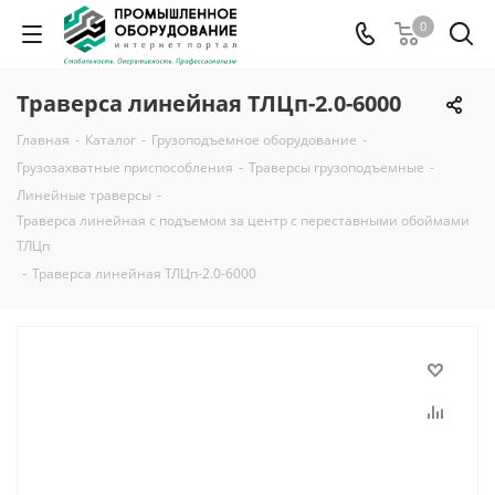
0
Траверса линейная ТЛЦп-2.0-6000
Главная
-
Каталог
-
Грузоподъемное оборудование
-
Грузозахватные приспособления
-
Траверсы грузоподъемные
-
Линейные траверсы
-
Траверса линейная с подъемом за центр с переставными обоймами
ТЛЦп
-
Траверса линейная ТЛЦп-2.0-6000