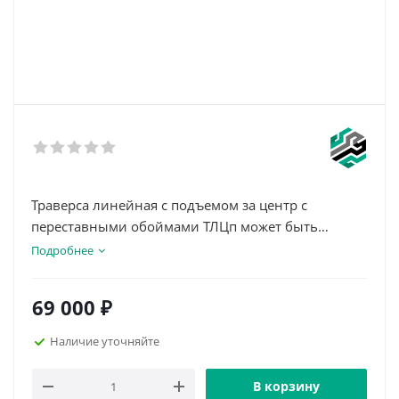
Траверса линейная с подъемом за центр с
переставными обоймами ТЛЦп может быть
использована для подъема и перемещения
Подробнее
большого перечня грузов.
Данный тип траверс применяется в условиях
69 000
₽
ограниченной высоты подъема, а благодаря
наличию в конструкции переставных обойм,
Наличие уточняйте
траверсой можно поднимать грузы различной
длины, регулируя расстояние между точками
В корзину
крепления.