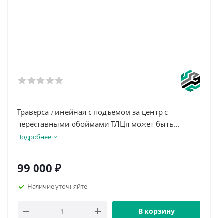
Траверса линейная с подъемом за центр с
переставными обоймами ТЛЦп может быть
использована для подъема и перемещения
Подробнее
большого перечня грузов.
Данный тип траверс применяется в условиях
99 000
₽
ограниченной высоты подъема, а благодаря
наличию в конструкции переставных обойм,
Наличие уточняйте
траверсой можно поднимать грузы различной
длины, регулируя расстояние между точками
В корзину
крепления.