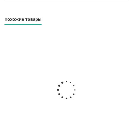
Похожие товары
Траверса линейная
Траверса линейная
ТЛЦп-2.0-6000
ТЛЦп-2.0-8000
Наличие уточняйте
Наличие уточняйте
69 000
₽
76 000
₽