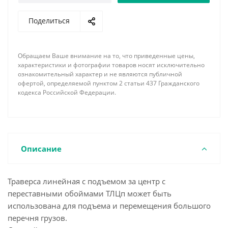
По требованию заказчика наша фирма имеет
Поделиться
возможность изготовить линейную траверсу с
подъемом за центр с переставными обоймами
ТЛЦп необходимой длины, грузоподъемности,
Обращаем Ваше внимание на то, что приведенные цены,
соответствующей комплектации концевыми
характеристики и фотографии товаров носят исключительно
элементами и грузозахватными устройствами с
ознакомительный характер и не являются публичной
офертой, определяемой пунктом 2 статьи 437 Гражданского
учетом всех пожеланий и особенностей
кодекса Российской Федерации.
поднимаемого груза. При заказе обязательно
указывайте необходимое минимальное и
максимальное расстояние между обоймами, а так
же шаг их перемещения.
Описание
Траверса линейная с подъемом за центр с
переставными обоймами ТЛЦп может быть
использована для подъема и перемещения большого
перечня грузов.