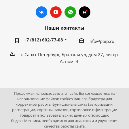
Наши контакты
+7 (812) 602-77-08
info@poip.ru
г. Санкт-Петербург, Братская ул, дом 27, литер
А, пом. 4
Продолжая использовать этот сайт, Вы соглашаетесь на
2009 - 2026 © Промышленное оборудование Интернет
использование файлов cookies Вашего браузера для
корректной работы функционала сайта (авторизации,
портал.
регистрации, корзины, заказов, сортировки и фильтрации
195043, г. Санкт-Петербург, Братская ул, дом 27, литер А,
товаров) и пользовательских данных с помощью
пом. 4
Яндекс.Метрика, необходимых для аналитики и улучшения
качества работы сайта.