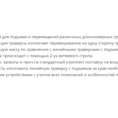
тся для подъема и перемещения различных длинномерных гр
укция траверсы исключает перевешивание на одну сторону п
ую массу по сравнению с линейными траверсами с подъемом
к происходит с помощью 2-ух ветвевого стропа.
 захваты и проч.) в стандартный комплект поставки не вход
ть изготовить линейную траверсу с подъемом за края нео
и устройствами с учетом всех пожеланий и особенностей п