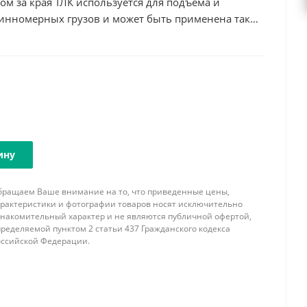
ом за края ТЛК используется для подъема и
нномерных грузов и может быть применена так
со смещенным центром тяжести, так как
ючает перевешивание на одну сторону при подъеме.
К имеют существенно меньшую массу по
ерсами с подъемом за центр, но при этом
 высота изделия, так как навешивание на
 помощью 2-ух ветвевого стропа.
пы, грузовые скобы, крюки, захваты и проч.) в
вки не входят.
ину
аша фирма имеет возможность изготовить
мом за края необходимой длины,
бращаем Ваше внимание на то, что приведенные цены,
ствующей комплектации концевыми элементами и
арактеристики и фотографии товаров носят исключительно
ми с учетом всех пожеланий и особенностей
знакомительный характер и не являются публичной офертой,
ределяемой пунктом 2 статьи 437 Гражданского кодекса
оссийской Федерации.