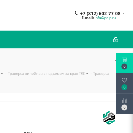
+7 (812) 602-77-08
E-mail:
info@poip.ru
0
-
Траверса линейная с подъемом за края ТЛК
-
Траверса
0
0