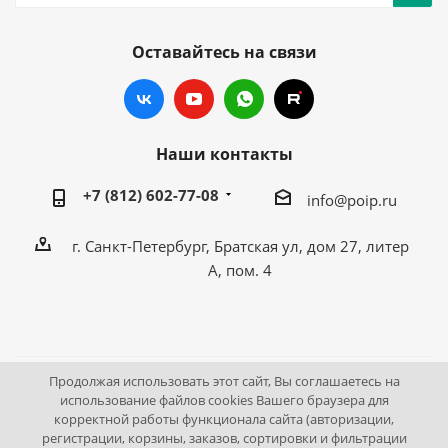
Оставайтесь на связи
Наши контакты
+7 (812) 602-77-08
info@poip.ru
г. Санкт-Петербург, Братская ул, дом 27, литер
А, пом. 4
Продолжая использовать этот сайт, Вы соглашаетесь на
2009 - 2026 © Промышленное оборудование Интернет
использование файлов cookies Вашего браузера для
корректной работы функционала сайта (авторизации,
портал.
регистрации, корзины, заказов, сортировки и фильтрации
195043, г. Санкт-Петербург, Братская ул, дом 27, литер А,