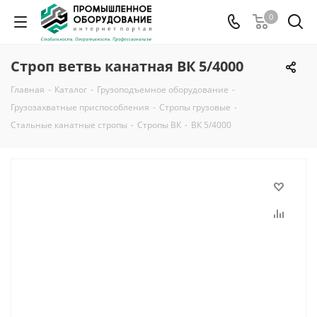
0
Строп ветвь канатная ВК 5/4000
Главная
-
Каталог
-
Грузоподъемное оборудование
-
Грузозахватные приспособления
-
Стропы грузовые
-
Стальные канатные стропы
-
Стропы ВК
-
ВК 5/4000