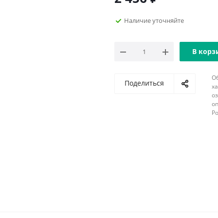
Наличие уточняйте
В корз
О
Поделиться
х
о
оп
Р