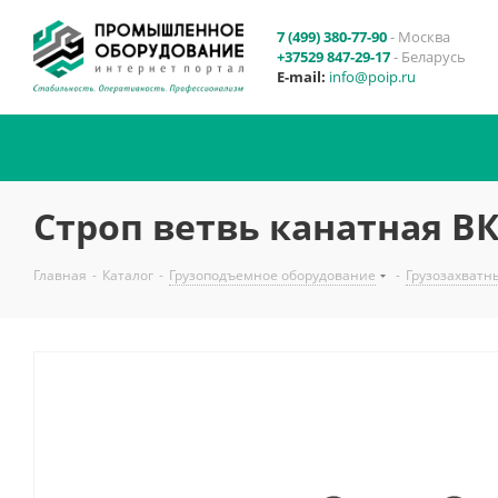
7 (499) 380-77-90
- Москва
+37529 847-29-17
- Беларусь
E-mail:
info@poip.ru
Строп ветвь канатная ВК
Главная
-
Каталог
-
Грузоподъемное оборудование
-
Грузозахватн