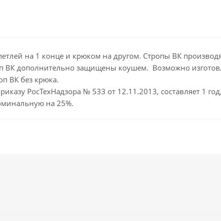
петлей на 1 конце и крюком на другом. Стропы ВК производя
п ВК дополнительно защищены коушем. Возможно изготовле
п ВК без крюка.
риказу РосТехНадзора № 533 от 12.11.2013, составляет 1 го
оминальную на 25%.