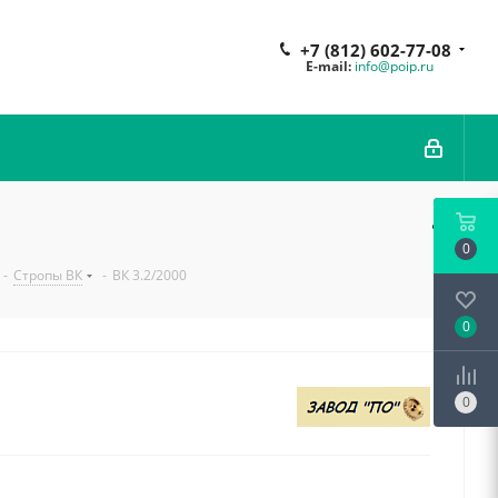
+7 (812) 602-77-08
E-mail:
info@poip.ru
0
-
Стропы ВК
-
ВК 3.2/2000
0
0