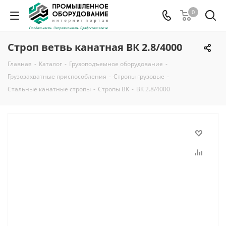
0
Строп ветвь канатная ВК 2.8/4000
Главная
-
Каталог
-
Грузоподъемное оборудование
-
Грузозахватные приспособления
-
Стропы грузовые
-
Стальные канатные стропы
-
Стропы ВК
-
ВК 2.8/4000