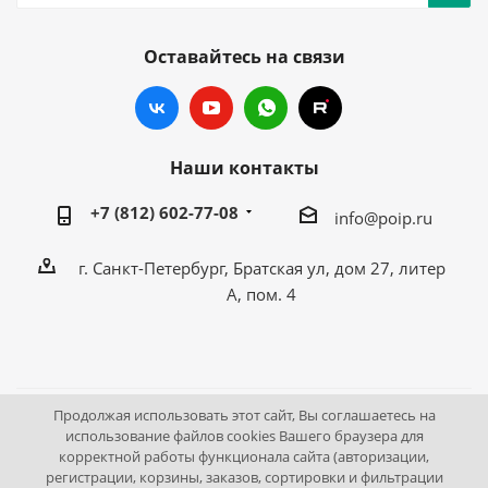
Оставайтесь на связи
Наши контакты
+7 (812) 602-77-08
info@poip.ru
г. Санкт-Петербург, Братская ул, дом 27, литер
А, пом. 4
Продолжая использовать этот сайт, Вы соглашаетесь на
2009 - 2026 © Промышленное оборудование Интернет
использование файлов cookies Вашего браузера для
корректной работы функционала сайта (авторизации,
портал.
регистрации, корзины, заказов, сортировки и фильтрации
195043, г. Санкт-Петербург, Братская ул, дом 27, литер А,