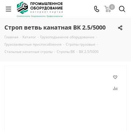
0
Строп ветвь канатная ВК 2.5/5000
Главная
-
Каталог
-
Грузоподъемное оборудование
-
Грузозахватные приспособления
-
Стропы грузовые
-
Стальные канатные стропы
-
Стропы ВК
-
ВК 2.5/5000