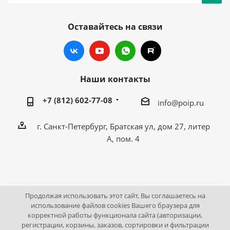
Оставайтесь на связи
Наши контакты
+7 (812) 602-77-08
info@poip.ru
г. Санкт-Петербург, Братская ул, дом 27, литер
А, пом. 4
Продолжая использовать этот сайт, Вы соглашаетесь на
2009 - 2026 © Промышленное оборудование Интернет
использование файлов cookies Вашего браузера для
корректной работы функционала сайта (авторизации,
портал.
регистрации, корзины, заказов, сортировки и фильтрации
195043, г. Санкт-Петербург, Братская ул, дом 27, литер А,