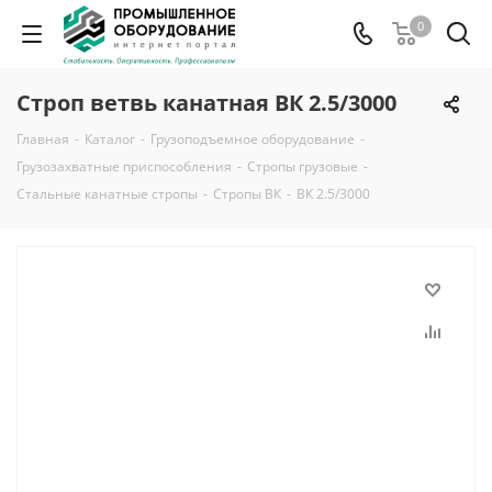
0
Строп ветвь канатная ВК 2.5/3000
Главная
-
Каталог
-
Грузоподъемное оборудование
-
Грузозахватные приспособления
-
Стропы грузовые
-
Стальные канатные стропы
-
Стропы ВК
-
ВК 2.5/3000