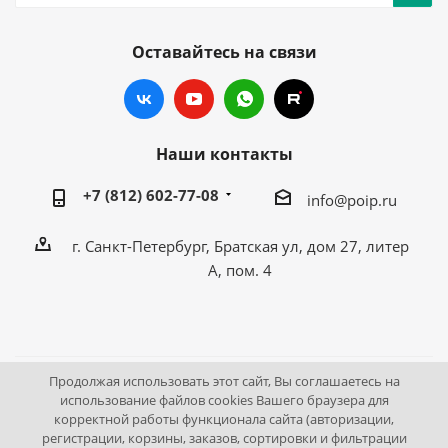
Оставайтесь на связи
Наши контакты
+7 (812) 602-77-08
info@poip.ru
г. Санкт-Петербург, Братская ул, дом 27, литер
А, пом. 4
Продолжая использовать этот сайт, Вы соглашаетесь на
2009 - 2026 © Промышленное оборудование Интернет
использование файлов cookies Вашего браузера для
корректной работы функционала сайта (авторизации,
портал.
регистрации, корзины, заказов, сортировки и фильтрации
195043, г. Санкт-Петербург, Братская ул, дом 27, литер А,