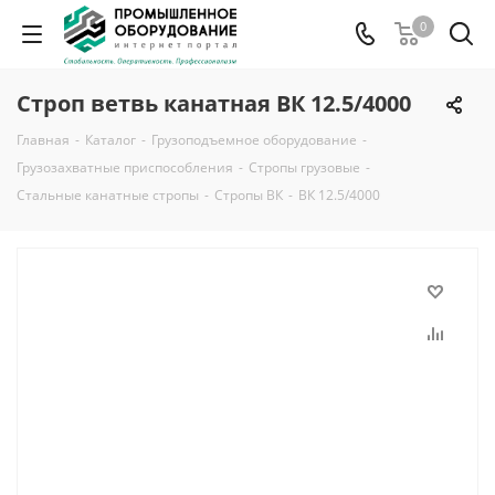
0
Строп ветвь канатная ВК 12.5/4000
Главная
-
Каталог
-
Грузоподъемное оборудование
-
Грузозахватные приспособления
-
Стропы грузовые
-
Стальные канатные стропы
-
Стропы ВК
-
ВК 12.5/4000