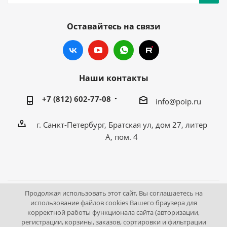
Оставайтесь на связи
Наши контакты
+7 (812) 602-77-08
info@poip.ru
г. Санкт-Петербург, Братская ул, дом 27, литер
А, пом. 4
Продолжая использовать этот сайт, Вы соглашаетесь на
2009 - 2026 © Промышленное оборудование Интернет
использование файлов cookies Вашего браузера для
корректной работы функционала сайта (авторизации,
портал.
регистрации, корзины, заказов, сортировки и фильтрации
195043, г. Санкт-Петербург, Братская ул, дом 27, литер А,