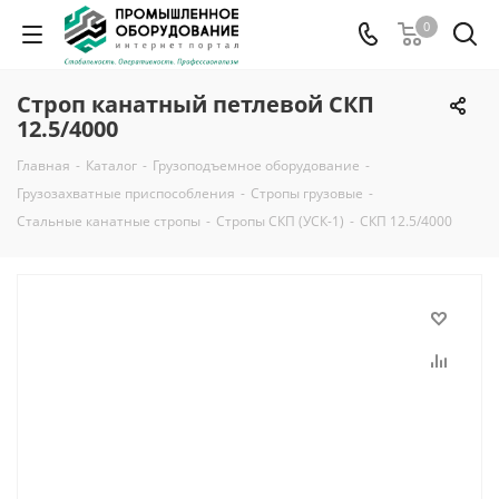
0
Строп канатный петлевой СКП
12.5/4000
Главная
-
Каталог
-
Грузоподъемное оборудование
-
Грузозахватные приспособления
-
Стропы грузовые
-
Стальные канатные стропы
-
Стропы СКП (УСК-1)
-
СКП 12.5/4000