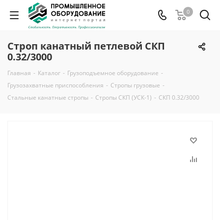
0
Строп канатный петлевой СКП
0.32/3000
Главная
-
Каталог
-
Грузоподъемное оборудование
-
Грузозахватные приспособления
-
Стропы грузовые
-
Стальные канатные стропы
-
Стропы СКП (УСК-1)
-
СКП 0.32/3000