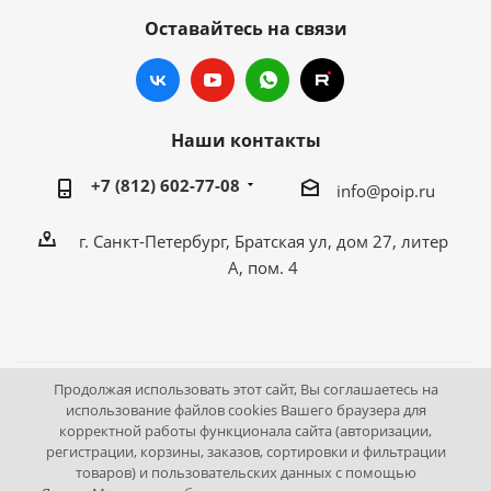
Оставайтесь на связи
Наши контакты
+7 (812) 602-77-08
info@poip.ru
г. Санкт-Петербург, Братская ул, дом 27, литер
А, пом. 4
Продолжая использовать этот сайт, Вы соглашаетесь на
2009 - 2026 © Промышленное оборудование Интернет
использование файлов cookies Вашего браузера для
корректной работы функционала сайта (авторизации,
портал.
регистрации, корзины, заказов, сортировки и фильтрации
195043, г. Санкт-Петербург, Братская ул, дом 27, литер А,
товаров) и пользовательских данных с помощью
пом. 4