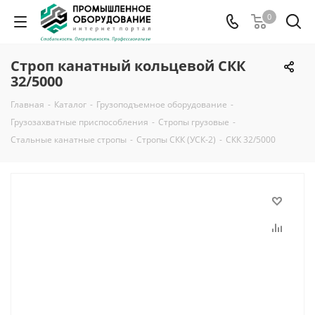
0
Строп канатный кольцевой СКК
32/5000
Главная
-
Каталог
-
Грузоподъемное оборудование
-
Грузозахватные приспособления
-
Стропы грузовые
-
Стальные канатные стропы
-
Стропы СКК (УСК-2)
-
СКК 32/5000