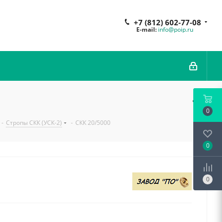
+7 (812) 602-77-08
E-mail:
info@poip.ru
0
-
Стропы СКК (УСК-2)
-
СКК 20/5000
0
0