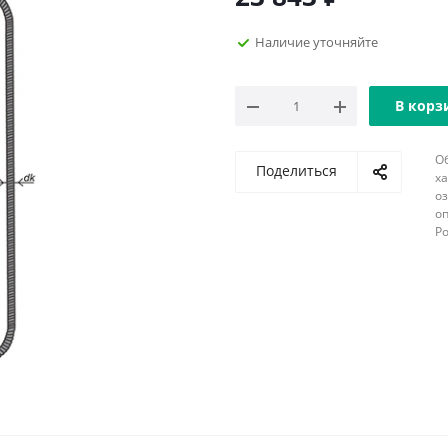
Наличие уточняйте
В корз
О
Поделиться
х
о
оп
Р