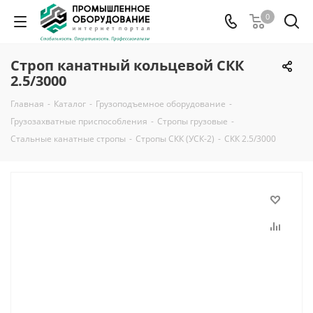
0
Строп канатный кольцевой СКК
2.5/3000
Главная
-
Каталог
-
Грузоподъемное оборудование
-
Грузозахватные приспособления
-
Стропы грузовые
-
Стальные канатные стропы
-
Стропы СКК (УСК-2)
-
СКК 2.5/3000