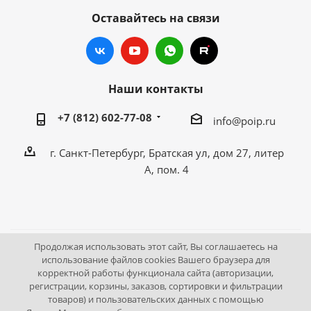
Оставайтесь на связи
Наши контакты
+7 (812) 602-77-08
info@poip.ru
г. Санкт-Петербург, Братская ул, дом 27, литер
А, пом. 4
Продолжая использовать этот сайт, Вы соглашаетесь на
2009 - 2026 © Промышленное оборудование Интернет
использование файлов cookies Вашего браузера для
корректной работы функционала сайта (авторизации,
портал.
регистрации, корзины, заказов, сортировки и фильтрации
195043, г. Санкт-Петербург, Братская ул, дом 27, литер А,
товаров) и пользовательских данных с помощью
пом. 4