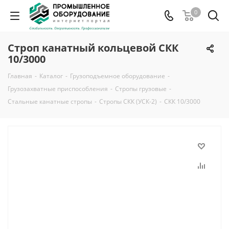
0
Строп канатный кольцевой СКК
10/3000
Главная
-
Каталог
-
Грузоподъемное оборудование
-
Грузозахватные приспособления
-
Стропы грузовые
-
Стальные канатные стропы
-
Стропы СКК (УСК-2)
-
СКК 10/3000