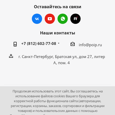
Оставайтесь на связи
Наши контакты
+7 (812) 602-77-08
info@poip.ru
г. Санкт-Петербург, Братская ул, дом 27, литер
А, пом. 4
Продолжая использовать этот сайт, Вы соглашаетесь на
2009 - 2026 © Промышленное оборудование Интернет
использование файлов cookies Вашего браузера для
корректной работы функционала сайта (авторизации,
портал.
регистрации, корзины, заказов, сортировки и фильтрации
195043, г. Санкт-Петербург, Братская ул, дом 27, литер А,
товаров) и пользовательских данных с помощью
пом. 4