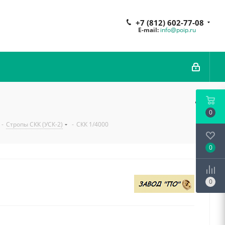
+7 (812) 602-77-08
E-mail:
info@poip.ru
0
-
Стропы СКК (УСК-2)
-
СКК 1/4000
0
0