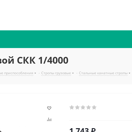
ой СКК 1/4000
ые приспособления
-
Стропы грузовые
-
Стальные канатные стропы
1 743
₽