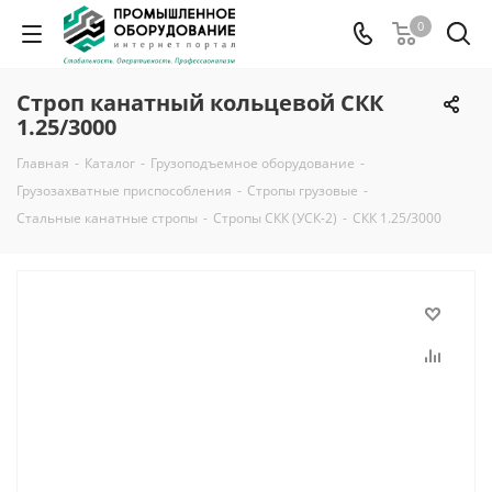
0
Строп канатный кольцевой СКК
1.25/3000
Главная
-
Каталог
-
Грузоподъемное оборудование
-
Грузозахватные приспособления
-
Стропы грузовые
-
Стальные канатные стропы
-
Стропы СКК (УСК-2)
-
СКК 1.25/3000