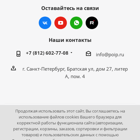
Оставайтесь на связи
Наши контакты
+7 (812) 602-77-08
info@poip.ru
г. Санкт-Петербург, Братская ул, дом 27, литер
А, пом. 4
Продолжая использовать этот сайт, Вы соглашаетесь на
2009 - 2026 © Промышленное оборудование Интернет
использование файлов cookies Вашего браузера для
корректной работы функционала сайта (авторизации,
портал.
регистрации, корзины, заказов, сортировки и фильтрации
195043, г. Санкт-Петербург, Братская ул, дом 27, литер А,
товаров) и пользовательских данных с помощью
пом. 4