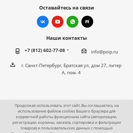
Оставайтесь на связи
Наши контакты
+7 (812) 602-77-08
info@poip.ru
г. Санкт-Петербург, Братская ул, дом 27, литер
А, пом. 4
Продолжая использовать этот сайт, Вы соглашаетесь на
2009 - 2026 © Промышленное оборудование Интернет
использование файлов cookies Вашего браузера для
корректной работы функционала сайта (авторизации,
портал.
регистрации, корзины, заказов, сортировки и фильтрации
195043, г. Санкт-Петербург, Братская ул, дом 27, литер А,
товаров) и пользовательских данных с помощью
пом. 4