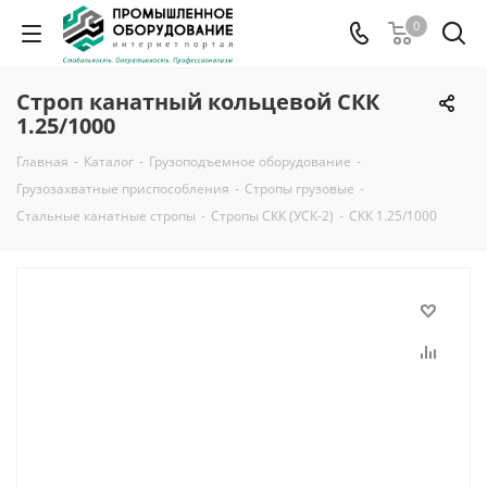
0
Строп канатный кольцевой СКК
1.25/1000
Главная
-
Каталог
-
Грузоподъемное оборудование
-
Грузозахватные приспособления
-
Стропы грузовые
-
Стальные канатные стропы
-
Стропы СКК (УСК-2)
-
СКК 1.25/1000