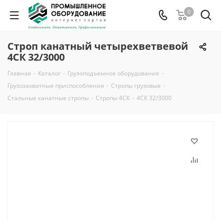
0
Строп канатный четырехветвевой
4СК 32/3000
Главная
-
Каталог
-
Грузоподъемное оборудование
-
Грузозахватные приспособления
-
Стропы грузовые
-
Стальные канатные стропы
-
Стропы 4СК
-
4СК 32/3000