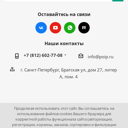
Оставайтесь на связи
Наши контакты
+7 (812) 602-77-08
info@poip.ru
г. Санкт-Петербург, Братская ул, дом 27, литер
А, пом. 4
Продолжая использовать этот сайт, Вы соглашаетесь на
2009 - 2026 © Промышленное оборудование Интернет
использование файлов cookies Вашего браузера для
корректной работы функционала сайта (авторизации,
портал.
регистрации, корзины, заказов, сортировки и фильтрации
195043, г. Санкт-Петербург, Братская ул, дом 27, литер А,