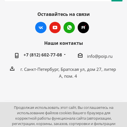
Оставайтесь на связи
Наши контакты
+7 (812) 602-77-08
info@poip.ru
г. Санкт-Петербург, Братская ул, дом 27, литер
А, пом. 4
Продолжая использовать этот сайт, Вы соглашаетесь на
2009 - 2026 © Промышленное оборудование Интернет
использование файлов cookies Вашего браузера для
корректной работы функционала сайта (авторизации,
портал.
регистрации, корзины, заказов, сортировки и фильтрации
195043, г. Санкт-Петербург, Братская ул, дом 27, литер А,