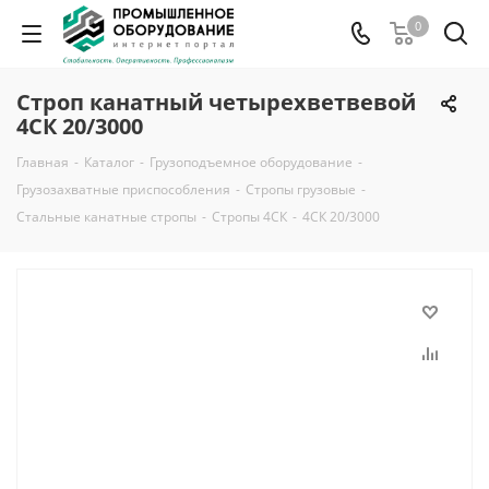
0
Строп канатный четырехветвевой
4СК 20/3000
Главная
-
Каталог
-
Грузоподъемное оборудование
-
Грузозахватные приспособления
-
Стропы грузовые
-
Стальные канатные стропы
-
Стропы 4СК
-
4СК 20/3000