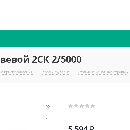
вевой 2СК 2/5000
ые приспособления
-
Стропы грузовые
-
Стальные канатные стропы
5 594
₽