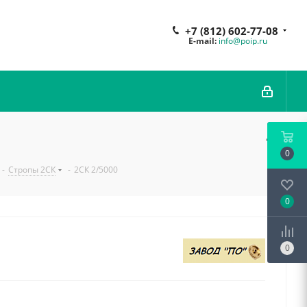
+7 (812) 602-77-08
E-mail:
info@poip.ru
0
-
Стропы 2СК
-
2СК 2/5000
0
0