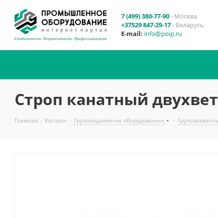
7 (499) 380-77-90
- Москва
+37529 847-29-17
- Беларусь
E-mail:
info@poip.ru
Строп канатный двухвет
Главная
-
Каталог
-
Грузоподъемное оборудование
-
Грузозахватн