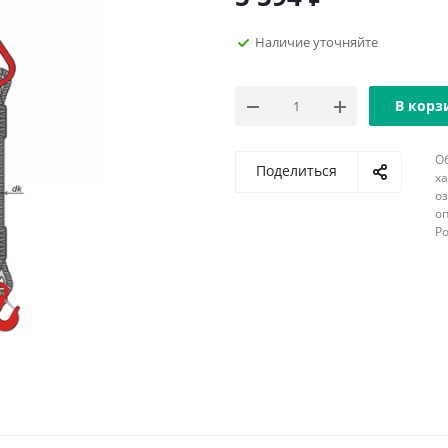
Наличие уточняйте
В корз
О
Поделиться
х
о
оп
Р