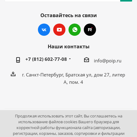
Оставайтесь на связи
Наши контакты
+7 (812) 602-77-08
info@poip.ru
г. Санкт-Петербург, Братская ул, дом 27, литер
А, пом. 4
Продолжая использовать этот сайт, Вы соглашаетесь на
2009 - 2026 © Промышленное оборудование Интернет
использование файлов cookies Вашего браузера для
корректной работы функционала сайта (авторизации,
портал.
регистрации, корзины, заказов, сортировки и фильтрации
195043, г. Санкт-Петербург, Братская ул, дом 27, литер А,