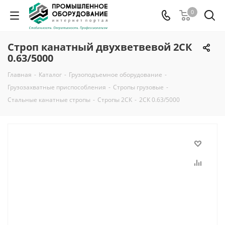
0
Строп канатный двухветвевой 2СК
0.63/5000
Главная
-
Каталог
-
Грузоподъемное оборудование
-
Грузозахватные приспособления
-
Стропы грузовые
-
Стальные канатные стропы
-
Стропы 2СК
-
2СК 0.63/5000