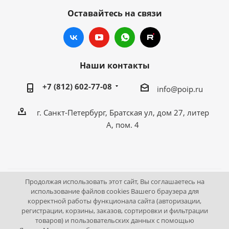
Оставайтесь на связи
Наши контакты
+7 (812) 602-77-08
info@poip.ru
г. Санкт-Петербург, Братская ул, дом 27, литер
А, пом. 4
Продолжая использовать этот сайт, Вы соглашаетесь на
2009 - 2026 © Промышленное оборудование Интернет
использование файлов cookies Вашего браузера для
корректной работы функционала сайта (авторизации,
портал.
регистрации, корзины, заказов, сортировки и фильтрации
195043, г. Санкт-Петербург, Братская ул, дом 27, литер А,
товаров) и пользовательских данных с помощью
пом. 4