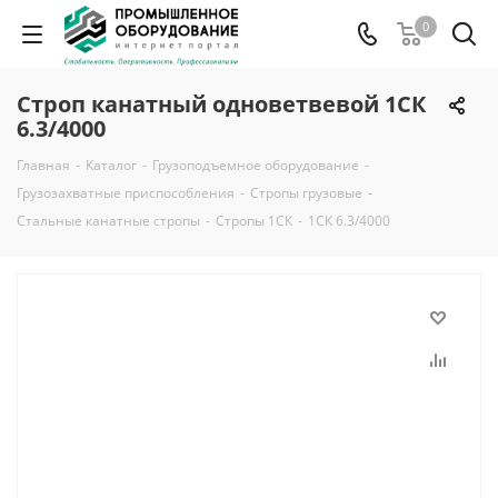
0
Строп канатный одноветвевой 1СК
6.3/4000
Главная
-
Каталог
-
Грузоподъемное оборудование
-
Грузозахватные приспособления
-
Стропы грузовые
-
Стальные канатные стропы
-
Стропы 1СК
-
1СК 6.3/4000