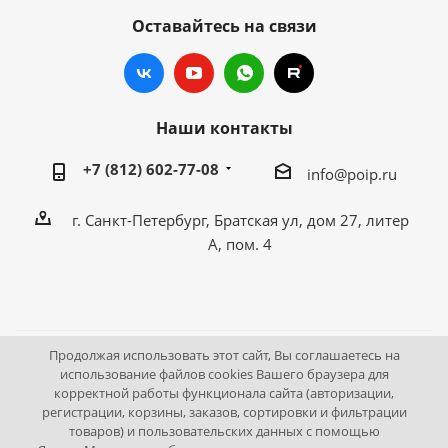
Оставайтесь на связи
Наши контакты
+7 (812) 602-77-08
info@poip.ru
г. Санкт-Петербург, Братская ул, дом 27, литер
А, пом. 4
Продолжая использовать этот сайт, Вы соглашаетесь на
2009 - 2026 © Промышленное оборудование Интернет
использование файлов cookies Вашего браузера для
корректной работы функционала сайта (авторизации,
портал.
регистрации, корзины, заказов, сортировки и фильтрации
195043, г. Санкт-Петербург, Братская ул, дом 27, литер А,
товаров) и пользовательских данных с помощью
пом. 4