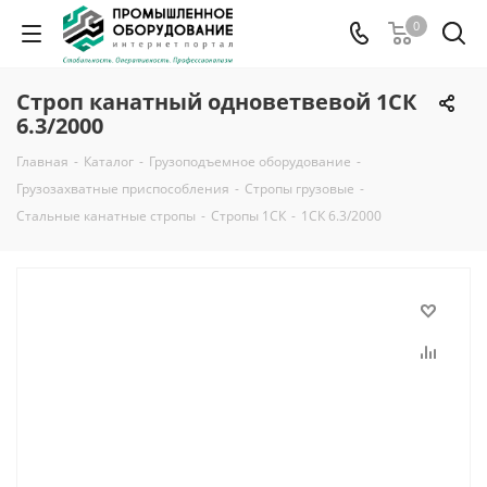
0
Строп канатный одноветвевой 1СК
6.3/2000
Главная
-
Каталог
-
Грузоподъемное оборудование
-
Грузозахватные приспособления
-
Стропы грузовые
-
Стальные канатные стропы
-
Стропы 1СК
-
1СК 6.3/2000