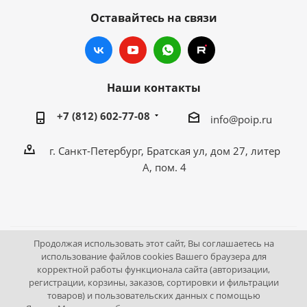
Оставайтесь на связи
Наши контакты
+7 (812) 602-77-08
info@poip.ru
г. Санкт-Петербург, Братская ул, дом 27, литер
А, пом. 4
Продолжая использовать этот сайт, Вы соглашаетесь на
2009 - 2026 © Промышленное оборудование Интернет
использование файлов cookies Вашего браузера для
корректной работы функционала сайта (авторизации,
портал.
регистрации, корзины, заказов, сортировки и фильтрации
195043, г. Санкт-Петербург, Братская ул, дом 27, литер А,
товаров) и пользовательских данных с помощью
пом. 4