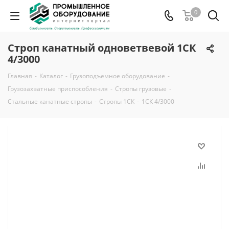
0
Строп канатный одноветвевой 1СК
4/3000
Главная
-
Каталог
-
Грузоподъемное оборудование
-
Грузозахватные приспособления
-
Стропы грузовые
-
Стальные канатные стропы
-
Стропы 1СК
-
1СК 4/3000