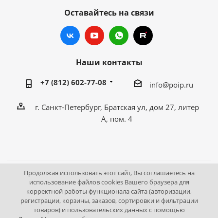
Оставайтесь на связи
Наши контакты
+7 (812) 602-77-08
info@poip.ru
г. Санкт-Петербург, Братская ул, дом 27, литер
А, пом. 4
Продолжая использовать этот сайт, Вы соглашаетесь на
2009 - 2026 © Промышленное оборудование Интернет
использование файлов cookies Вашего браузера для
корректной работы функционала сайта (авторизации,
портал.
регистрации, корзины, заказов, сортировки и фильтрации
195043, г. Санкт-Петербург, Братская ул, дом 27, литер А,
товаров) и пользовательских данных с помощью
пом. 4