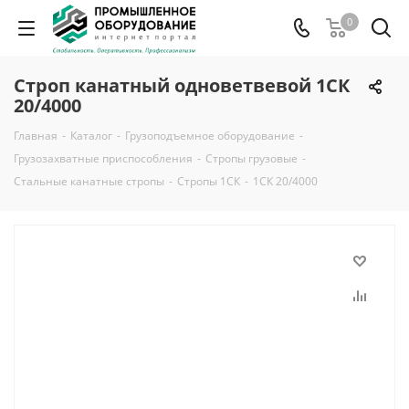
0
Строп канатный одноветвевой 1СК
20/4000
Главная
-
Каталог
-
Грузоподъемное оборудование
-
Грузозахватные приспособления
-
Стропы грузовые
-
Стальные канатные стропы
-
Стропы 1СК
-
1СК 20/4000