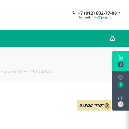
+7 (812) 602-77-08
E-mail:
info@poip.ru
0
-
Стропы 1СК
-
1СК 3.2/1000
0
0