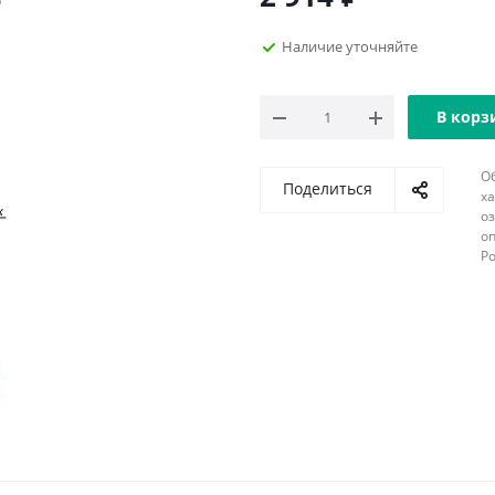
Наличие уточняйте
В корз
О
Поделиться
х
о
оп
Р