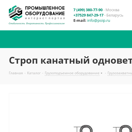
7 (499) 380-77-90
- Москва
+37529 847-29-17
- Беларусь
E-mail:
info@poip.ru
Строп канатный одновет
Главная
-
Каталог
-
Грузоподъемное оборудование
-
Грузозахватн