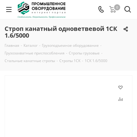
0
Строп канатный одноветвевой 1СК
1.6/5000
Главная
-
Каталог
-
Грузоподъемное оборудование
-
Грузозахватные приспособления
-
Стропы грузовые
-
Стальные канатные стропы
-
Стропы 1СК
-
1СК 1.6/5000