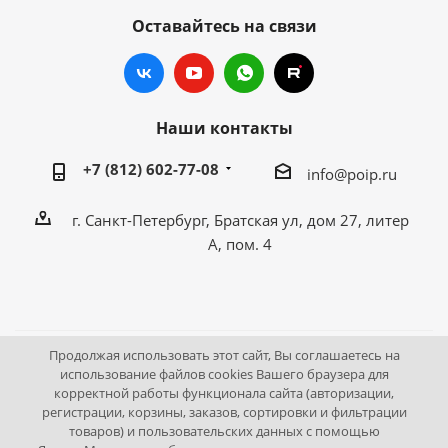
Оставайтесь на связи
Наши контакты
+7 (812) 602-77-08
info@poip.ru
г. Санкт-Петербург, Братская ул, дом 27, литер
А, пом. 4
Продолжая использовать этот сайт, Вы соглашаетесь на
2009 - 2026 © Промышленное оборудование Интернет
использование файлов cookies Вашего браузера для
корректной работы функционала сайта (авторизации,
портал.
регистрации, корзины, заказов, сортировки и фильтрации
195043, г. Санкт-Петербург, Братская ул, дом 27, литер А,
товаров) и пользовательских данных с помощью
пом. 4