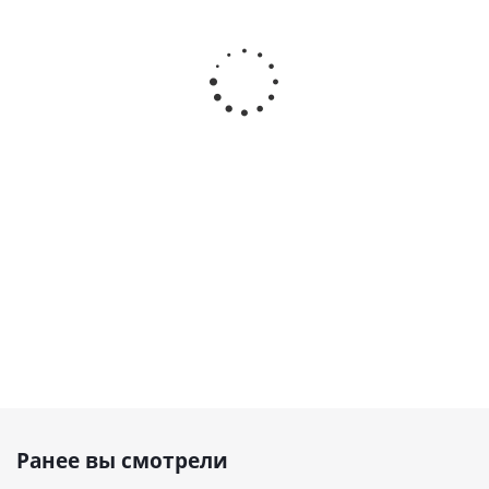
Винтовой
Винтовой
Винтовой
компрессор
компрессор
компрессор
ВК-37Р-Е
ВК40-13ВС
ВК40-13
Наличие
Наличие
Наличие
уточняйте
уточняйте
уточняйте
710 282
₽
Ранее вы смотрели