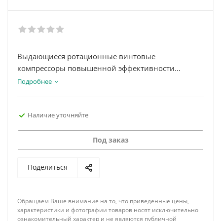
Выдающиеся ротационные винтовые
компрессоры повышенной эффективности
Винтовые компрессоры Largo обеспечивают
Подробнее
подачу качественного сжатого воздуха для
множества промышленных применений. Эта
Наличие уточняйте
линейка продукции появилась в результате
непрерывных инвестиций в разработку и
создание высококлассных машин повышенной
Под заказ
эффективности.
Поделиться
Обращаем Ваше внимание на то, что приведенные цены,
характеристики и фотографии товаров носят исключительно
ознакомительный характер и не являются публичной