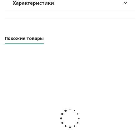
Характеристики
Похожие товары
Винтовой
Винтовой
Винтовой
компрессор
компрессор
компрессор
ВК-37Р-Е
ВК40-13Д
ВК40-13ВС