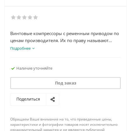
Винтовые компрессоры с ременным приводом по
ценам производителя. Их по праву называют
одним из самых экономичных видов
Подробнее
компрессорного оборудования. Благодаря своей
долговечности и минимальному
Наличие уточняйте
энергопотреблению компрессоры активно
используются в различных областях. Специальная
автоматическая система контроля позволяет им
Под заказ
долгое время работать в бесперебойном режиме.
Поделиться
Обращаем Ваше внимание на то, что приведенные цены,
характеристики и фотографии товаров носят исключительно
ознакомительный характер и не являются публичной