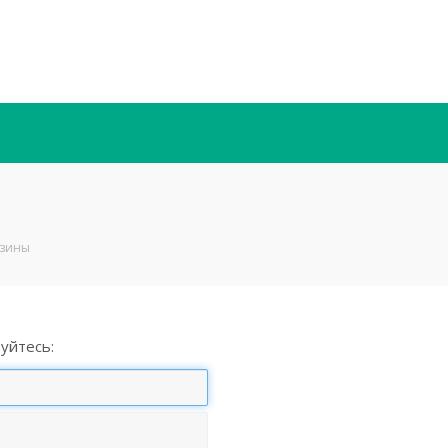
азины
уйтесь: