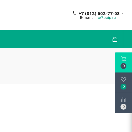
+7 (812) 602-77-08
E-mail:
info@poip.ru
0
0
0