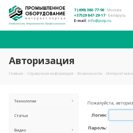
7 (499) 380-77-90
- Москва
+37529 847-29-17
- Беларусь
E-mail:
info@poip.ru
Авторизация
Главная
-
Справочная информация
-
Возможности
-
Интернет-маг
Технологии
Пожалуйста, авториз
Логин:
Статьи
Пароль:
Видео