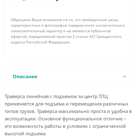
растяжек позволяет существенно уменьшить
массу траверсы и придать ей большую жесткость.
По требованию заказчика наша фирма имеет
Обращаем Ваше внимание на то, что приведенные цены,
возможность изготовить линейную траверсу с
характеристики и фотографии товаров носят исключительно
подъемом за центр необходимой длины,
ознакомительный характер и не являются публичной
офертой, определяемой пунктом 2 статьи 437 Гражданского
грузоподъемности, соответствующей
кодекса Российской Федерации.
комплектации концевыми элементами и
грузозахватными устройствами с учетом всех
пожеланий и особенностей поднимаемого груза.
Описание
Траверса линейная с подъемом за центр ТЛЦ
применяется для подъема и перемещения различных
типов грузов. Траверса максимально проста и удобна в
эксплуатации. Основное функциональное отличие –
это возможность работы в условиях с ограниченной
высотой подъема.