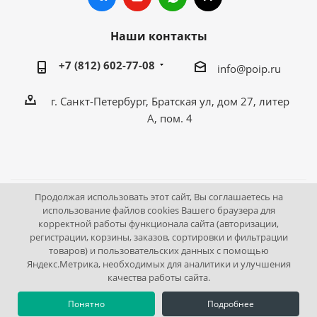
Наши контакты
+7 (812) 602-77-08
info@poip.ru
г. Санкт-Петербург, Братская ул, дом 27, литер
А, пом. 4
Продолжая использовать этот сайт, Вы соглашаетесь на
2009 - 2026 © Промышленное оборудование Интернет
использование файлов cookies Вашего браузера для
корректной работы функционала сайта (авторизации,
портал.
регистрации, корзины, заказов, сортировки и фильтрации
195043, г. Санкт-Петербург, Братская ул, дом 27, литер А,
товаров) и пользовательских данных с помощью
пом. 4
Яндекс.Метрика, необходимых для аналитики и улучшения
качества работы сайта.
Понятно
Подробнее