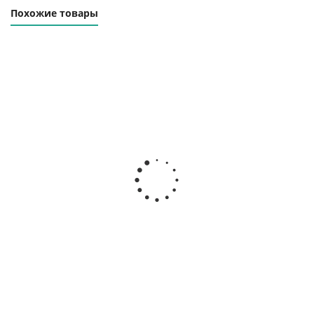
Похожие товары
Траверса линейная
Траверса линейная
ТЛЦ-32.0-6000
ТЛЦ-32.0-8000
Наличие уточняйте
Наличие уточняйте
303 000
₽
425 000
₽