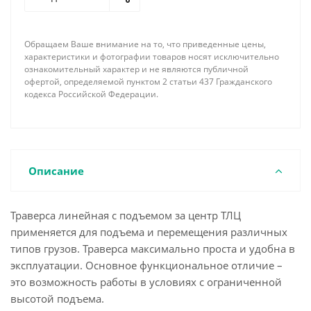
растяжек позволяет существенно уменьшить
массу траверсы и придать ей большую жесткость.
По требованию заказчика наша фирма имеет
Обращаем Ваше внимание на то, что приведенные цены,
возможность изготовить линейную траверсу с
характеристики и фотографии товаров носят исключительно
подъемом за центр необходимой длины,
ознакомительный характер и не являются публичной
офертой, определяемой пунктом 2 статьи 437 Гражданского
грузоподъемности, соответствующей
кодекса Российской Федерации.
комплектации концевыми элементами и
грузозахватными устройствами с учетом всех
пожеланий и особенностей поднимаемого груза.
Описание
Траверса линейная с подъемом за центр ТЛЦ
применяется для подъема и перемещения различных
типов грузов. Траверса максимально проста и удобна в
эксплуатации. Основное функциональное отличие –
это возможность работы в условиях с ограниченной
высотой подъема.