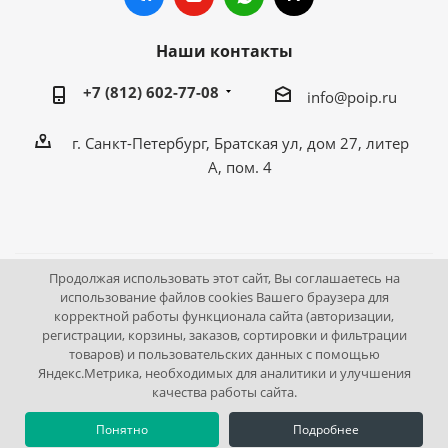
Наши контакты
+7 (812) 602-77-08
info@poip.ru
г. Санкт-Петербург, Братская ул, дом 27, литер
А, пом. 4
Продолжая использовать этот сайт, Вы соглашаетесь на
2009 - 2026 © Промышленное оборудование Интернет
использование файлов cookies Вашего браузера для
корректной работы функционала сайта (авторизации,
портал.
регистрации, корзины, заказов, сортировки и фильтрации
195043, г. Санкт-Петербург, Братская ул, дом 27, литер А,
товаров) и пользовательских данных с помощью
пом. 4
Яндекс.Метрика, необходимых для аналитики и улучшения
качества работы сайта.
Понятно
Подробнее