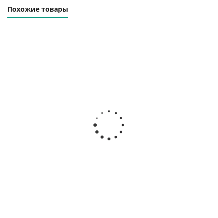
Похожие товары
Траверса линейная
Траверса линейная
ТЛЦ-3.0-1500
ТЛЦ-3.0-2000
Наличие уточняйте
Наличие уточняйте
44 000
₽
47 000
₽