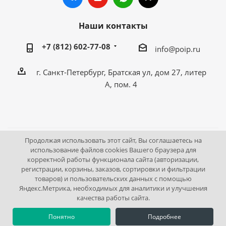
Наши контакты
+7 (812) 602-77-08
info@poip.ru
г. Санкт-Петербург, Братская ул, дом 27, литер
А, пом. 4
Продолжая использовать этот сайт, Вы соглашаетесь на
2009 - 2026 © Промышленное оборудование Интернет
использование файлов cookies Вашего браузера для
корректной работы функционала сайта (авторизации,
портал.
регистрации, корзины, заказов, сортировки и фильтрации
195043, г. Санкт-Петербург, Братская ул, дом 27, литер А,
товаров) и пользовательских данных с помощью
пом. 4
Яндекс.Метрика, необходимых для аналитики и улучшения
качества работы сайта.
Понятно
Подробнее