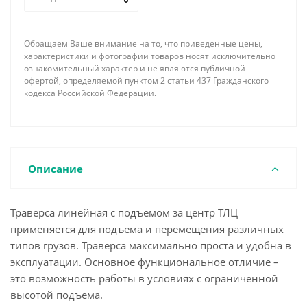
растяжек позволяет существенно уменьшить
массу траверсы и придать ей большую жесткость.
По требованию заказчика наша фирма имеет
Обращаем Ваше внимание на то, что приведенные цены,
возможность изготовить линейную траверсу с
характеристики и фотографии товаров носят исключительно
подъемом за центр необходимой длины,
ознакомительный характер и не являются публичной
офертой, определяемой пунктом 2 статьи 437 Гражданского
грузоподъемности, соответствующей
кодекса Российской Федерации.
комплектации концевыми элементами и
грузозахватными устройствами с учетом всех
пожеланий и особенностей поднимаемого груза.
Описание
Траверса линейная с подъемом за центр ТЛЦ
применяется для подъема и перемещения различных
типов грузов. Траверса максимально проста и удобна в
эксплуатации. Основное функциональное отличие –
это возможность работы в условиях с ограниченной
высотой подъема.