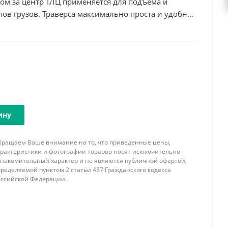
ом за центр ТЛЦ применяется для подъема и
в грузов. Траверса максимально проста и удобна
функциональное отличие – это возможность работы
высотой подъема.
 в зависимости от характеристик груза может иметь
ральные элементы.
ии специальных растяжек позволяет существенно
 придать ей большую жесткость.
аша фирма имеет возможность изготовить
мом за центр необходимой длины,
ину
ствующей комплектации концевыми элементами и
ми с учетом всех пожеланий и особенностей
бращаем Ваше внимание на то, что приведенные цены,
арактеристики и фотографии товаров носят исключительно
знакомительный характер и не являются публичной офертой,
ределяемой пунктом 2 статьи 437 Гражданского кодекса
оссийской Федерации.