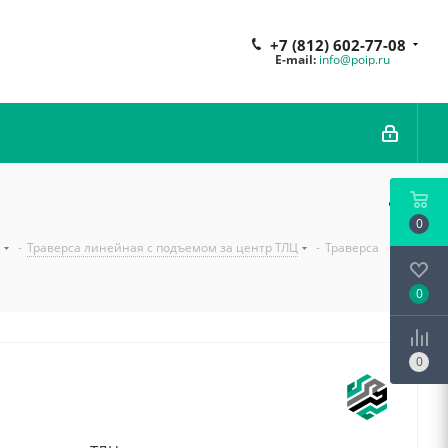
+7 (812) 602-77-08
E-mail:
info@poip.ru
0
-
Траверса линейная с подъемом за центр ТЛЦ
-
Траверса
0
0