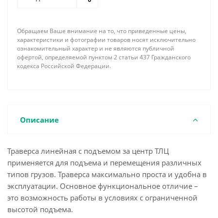
растяжек позволяет существенно уменьшить
массу траверсы и придать ей большую жесткость.
По требованию заказчика наша фирма имеет
Обращаем Ваше внимание на то, что приведенные цены,
возможность изготовить линейную траверсу с
характеристики и фотографии товаров носят исключительно
подъемом за центр необходимой длины,
ознакомительный характер и не являются публичной
офертой, определяемой пунктом 2 статьи 437 Гражданского
грузоподъемности, соответствующей
кодекса Российской Федерации.
комплектации концевыми элементами и
грузозахватными устройствами с учетом всех
пожеланий и особенностей поднимаемого груза.
Описание
Траверса линейная с подъемом за центр ТЛЦ
применяется для подъема и перемещения различных
типов грузов. Траверса максимально проста и удобна в
эксплуатации. Основное функциональное отличие –
это возможность работы в условиях с ограниченной
высотой подъема.