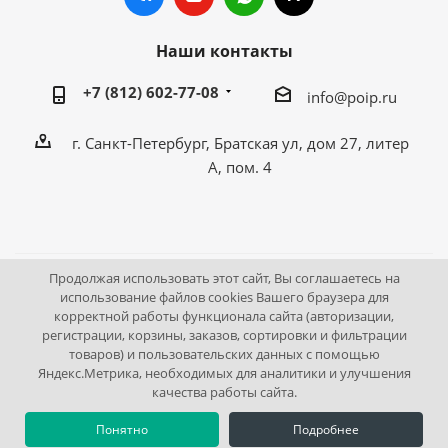
Наши контакты
+7 (812) 602-77-08
info@poip.ru
г. Санкт-Петербург, Братская ул, дом 27, литер
А, пом. 4
Продолжая использовать этот сайт, Вы соглашаетесь на
2009 - 2026 © Промышленное оборудование Интернет
использование файлов cookies Вашего браузера для
корректной работы функционала сайта (авторизации,
портал.
регистрации, корзины, заказов, сортировки и фильтрации
195043, г. Санкт-Петербург, Братская ул, дом 27, литер А,
товаров) и пользовательских данных с помощью
пом. 4
Яндекс.Метрика, необходимых для аналитики и улучшения
качества работы сайта.
Понятно
Подробнее