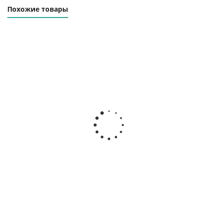
Похожие товары
Траверса линейная
Траверса линейная
ТЛЦ-15.0-6000
ТЛЦ-15.0-8000
Наличие уточняйте
Наличие уточняйте
201 000
₽
305 000
₽