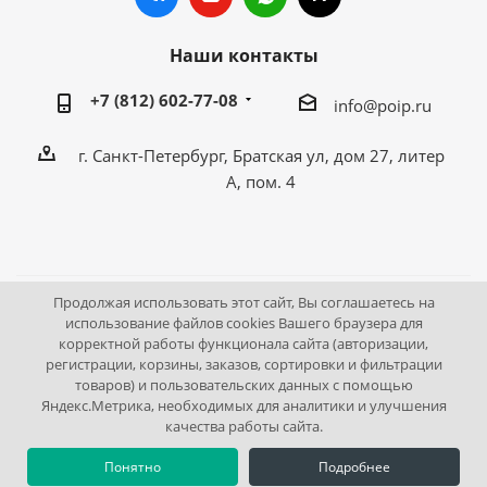
Наши контакты
+7 (812) 602-77-08
info@poip.ru
г. Санкт-Петербург, Братская ул, дом 27, литер
А, пом. 4
Продолжая использовать этот сайт, Вы соглашаетесь на
2009 - 2026 © Промышленное оборудование Интернет
использование файлов cookies Вашего браузера для
корректной работы функционала сайта (авторизации,
портал.
регистрации, корзины, заказов, сортировки и фильтрации
195043, г. Санкт-Петербург, Братская ул, дом 27, литер А,
товаров) и пользовательских данных с помощью
пом. 4
Яндекс.Метрика, необходимых для аналитики и улучшения
качества работы сайта.
Понятно
Подробнее