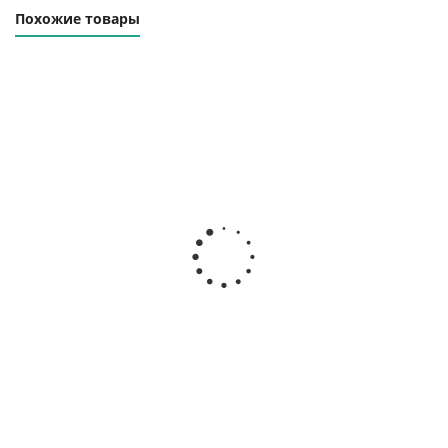
Похожие товары
Траверса линейная
Траверса линейная
ТЛЦ-10.0-6000
ТЛЦ-10.0-8000
Наличие уточняйте
Наличие уточняйте
188 000
₽
261 000
₽