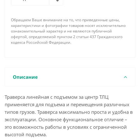
растяжек позволяет существенно уменьшить
массу траверсы и придать ей большую жесткость.
По требованию заказчика наша фирма имеет
Обращаем Ваше внимание на то, что приведенные цены,
возможность изготовить линейную траверсу с
характеристики и фотографии товаров носят исключительно
подъемом за центр необходимой длины,
ознакомительный характер и не являются публичной
офертой, определяемой пунктом 2 статьи 437 Гражданского
грузоподъемности, соответствующей
кодекса Российской Федерации.
комплектации концевыми элементами и
грузозахватными устройствами с учетом всех
пожеланий и особенностей поднимаемого груза.
Описание
Траверса линейная с подъемом за центр ТЛЦ
применяется для подъема и перемещения различных
типов грузов. Траверса максимально проста и удобна в
эксплуатации. Основное функциональное отличие –
это возможность работы в условиях с ограниченной
высотой подъема.