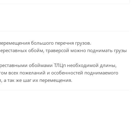
перемещения большого перечня грузов.
переставных обойм, траверсой можно поднимать грузы
 переставными обоймами ТЛЦп необходимой длины,
том всех пожеланий и особенностей поднимаемого
 а так же шаг их перемещения.