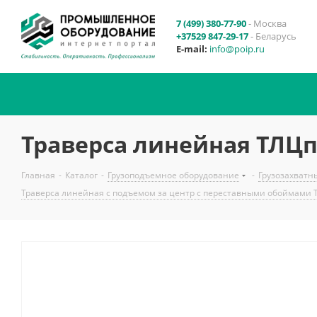
7 (499) 380-77-90
- Москва
+37529 847-29-17
- Беларусь
E-mail:
info@poip.ru
Траверса линейная ТЛЦп-
Главная
-
Каталог
-
Грузоподъемное оборудование
-
Грузозахватн
Траверса линейная с подъемом за центр с переставными обоймами 