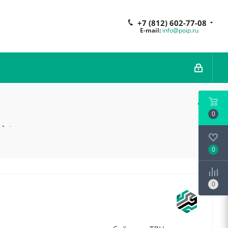
+7 (812) 602-77-08
E-mail:
info@poip.ru
0
-
0
0