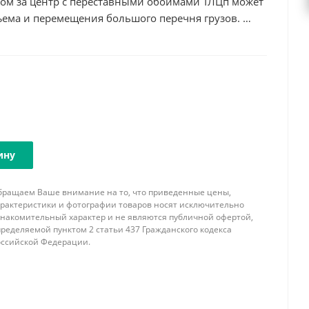
мом за центр с переставными обоймами ТЛЦп может
ъема и перемещения большого перечня грузов.
яется в условиях ограниченной высоты подъема, а
рукции переставных обойм, траверсой можно
 длины, регулируя расстояние между точками
аша фирма имеет возможность изготовить
мом за центр с переставными обоймами ТЛЦп
одъемности, соответствующей комплектации
узозахватными устройствами с учетом всех
ину
однимаемого груза. При заказе обязательно
нимальное и максимальное расстояние между
бращаем Ваше внимание на то, что приведенные цены,
перемещения.
арактеристики и фотографии товаров носят исключительно
знакомительный характер и не являются публичной офертой,
ределяемой пунктом 2 статьи 437 Гражданского кодекса
оссийской Федерации.