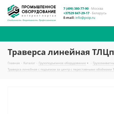
7 (499) 380-77-90
- Москва
+37529 847-29-17
- Беларусь
E-mail:
info@poip.ru
Траверса линейная ТЛЦп-
Главная
-
Каталог
-
Грузоподъемное оборудование
-
Грузозахватн
Траверса линейная с подъемом за центр с переставными обоймами 