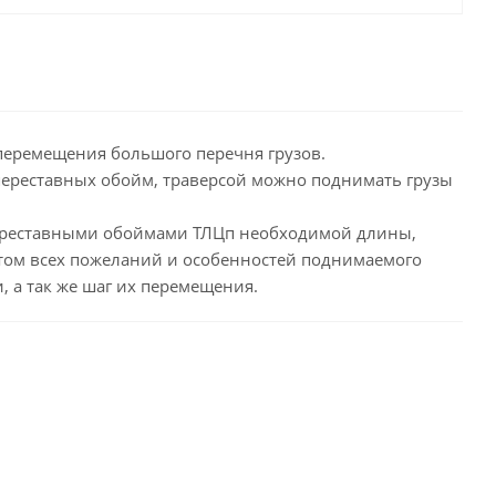
перемещения большого перечня грузов.
переставных обойм, траверсой можно поднимать грузы
 переставными обоймами ТЛЦп необходимой длины,
том всех пожеланий и особенностей поднимаемого
 а так же шаг их перемещения.