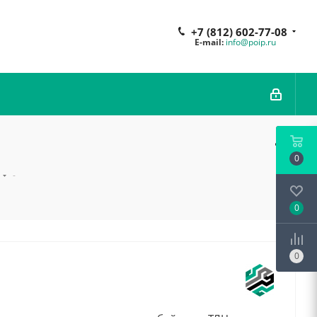
+7 (812) 602-77-08
E-mail:
info@poip.ru
0
-
0
0