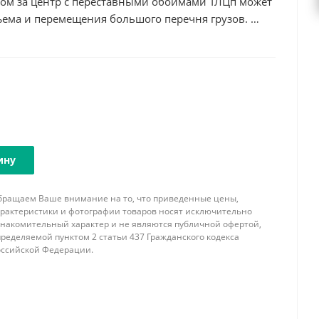
мом за центр с переставными обоймами ТЛЦп может
ъема и перемещения большого перечня грузов.
яется в условиях ограниченной высоты подъема, а
рукции переставных обойм, траверсой можно
 длины, регулируя расстояние между точками
аша фирма имеет возможность изготовить
мом за центр с переставными обоймами ТЛЦп
одъемности, соответствующей комплектации
узозахватными устройствами с учетом всех
ину
однимаемого груза. При заказе обязательно
нимальное и максимальное расстояние между
бращаем Ваше внимание на то, что приведенные цены,
перемещения.
арактеристики и фотографии товаров носят исключительно
знакомительный характер и не являются публичной офертой,
ределяемой пунктом 2 статьи 437 Гражданского кодекса
оссийской Федерации.