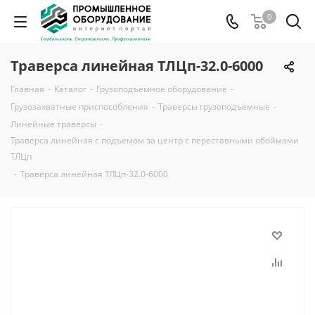
0
Траверса линейная ТЛЦп-32.0-6000
Главная
-
Каталог
-
Грузоподъемное оборудование
-
Грузозахватные приспособления
-
Траверсы грузоподъемные
-
Линейные траверсы
-
Траверса линейная с подъемом за центр с переставными обоймами
ТЛЦп
-
Траверса линейная ТЛЦп-32.0-6000