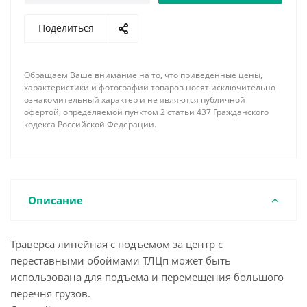
По требованию заказчика наша фирма имеет
Поделиться
возможность изготовить линейную траверсу с
подъемом за центр с переставными обоймами
ТЛЦп необходимой длины, грузоподъемности,
Обращаем Ваше внимание на то, что приведенные цены,
соответствующей комплектации концевыми
характеристики и фотографии товаров носят исключительно
элементами и грузозахватными устройствами с
ознакомительный характер и не являются публичной
офертой, определяемой пунктом 2 статьи 437 Гражданского
учетом всех пожеланий и особенностей
кодекса Российской Федерации.
поднимаемого груза. При заказе обязательно
указывайте необходимое минимальное и
максимальное расстояние между обоймами, а так
же шаг их перемещения.
Описание
Траверса линейная с подъемом за центр с
переставными обоймами ТЛЦп может быть
использована для подъема и перемещения большого
перечня грузов.