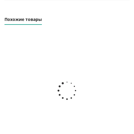
Похожие товары
Траверса линейная
Траверса линейная
ТЛЦп-32.0-8000
ТЛЦп-32.0-10000
Наличие уточняйте
Наличие уточняйте
529 000
₽
661 000
₽