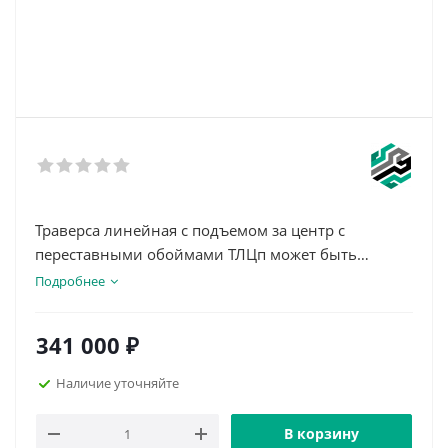
Траверса линейная с подъемом за центр с
переставными обоймами ТЛЦп может быть
использована для подъема и перемещения
Подробнее
большого перечня грузов.
Данный тип траверс применяется в условиях
341 000
₽
ограниченной высоты подъема, а благодаря
наличию в конструкции переставных обойм,
Наличие уточняйте
траверсой можно поднимать грузы различной
длины, регулируя расстояние между точками
В корзину
крепления.