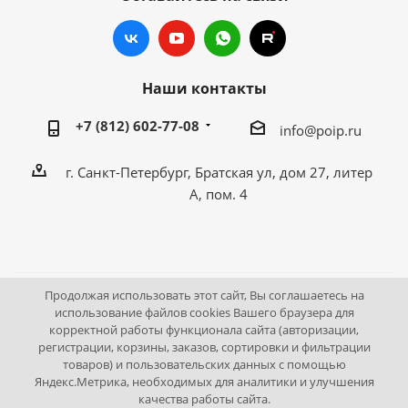
Наши контакты
+7 (812) 602-77-08
info@poip.ru
г. Санкт-Петербург, Братская ул, дом 27, литер
А, пом. 4
Продолжая использовать этот сайт, Вы соглашаетесь на
2009 - 2026 © Промышленное оборудование Интернет
использование файлов cookies Вашего браузера для
корректной работы функционала сайта (авторизации,
портал.
регистрации, корзины, заказов, сортировки и фильтрации
195043, г. Санкт-Петербург, Братская ул, дом 27, литер А,
товаров) и пользовательских данных с помощью
пом. 4
Яндекс.Метрика, необходимых для аналитики и улучшения
качества работы сайта.